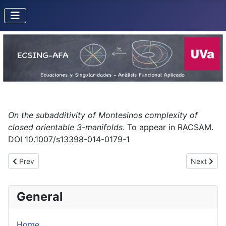
On the subadditivity of Montesinos complexity of
closed orientable 3-manifolds
. To appear in RACSAM.
DOI 10.1007/s13398-014-0179-1
Previous article: Infinitesimal Poincaré Bendixson Problem in dim
Next artic
Prev
Next
General
Home