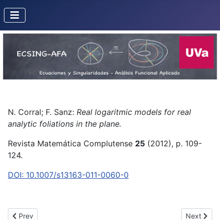
N. Corral; F. Sanz:
Real logaritmic models for real
analytic foliations in the plane.
Revista Matemática Complutense
25
(2012), p. 109-
124.
DOI:
10.1007/s13163-011-0060-0
Previous article: Finitness of the basic intersection cohomology of 
Next artic
Prev
Next