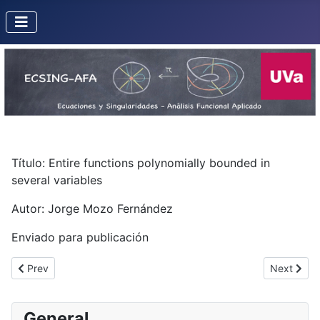
Título: Entire functions polynomially bounded in
several variables
Autor: Jorge Mozo Fernández
Enviado para publicación
Previous article: Parabolic curves of diffeomorphisms asymptotic
Next artic
Prev
Next
General