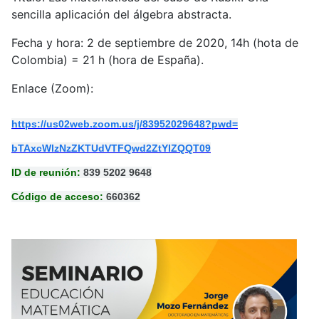
sencilla aplicación del álgebra abstracta.
Fecha y hora: 2 de septiembre de 2020, 14h (hota de
Colombia) = 21 h (hora de España).
Enlace (Zoom):
https://us02web.zoom.us/j/
83952029648?pwd=
bTAxcWlzNzZKTUdVTFQwd2ZtYlZQQT
09
ID de reunión:
839 5202 9648
Código de acceso:
660362