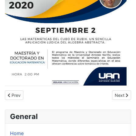
Previous article: Video conferencia F.Sanz en GAiA-2021
Next artic
Prev
Next
General
Home