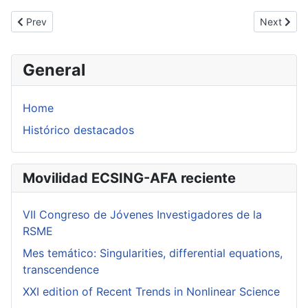
Previous article: Percy Fernández
Next artic
Prev
Next
General
Home
Histórico destacados
Movilidad ECSING-AFA reciente
VII Congreso de Jóvenes Investigadores de la
RSME
Mes temático: Singularities, differential equations,
transcendence
XXI edition of Recent Trends in Nonlinear Science