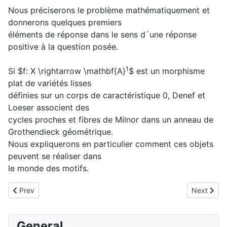
Nous préciserons le problème mathématiquement et
donnerons quelques premiers
éléments de réponse dans le sens d´une réponse
positive à la question posée.
1
Si $f: X \rightarrow \mathbf{A}
$ est un morphisme
^
plat de variétés lisses
définies sur un corps de caractéristique 0, Denef et
Loeser associent des
cycles proches et fibres de Milnor dans un anneau de
Grothendieck géométrique.
Nous expliquerons en particulier comment ces objets
peuvent se réaliser dans
le monde des motifs.
Previous article: Seminario de Monique Lejeune Jalabert
Next artic
Prev
Next
General