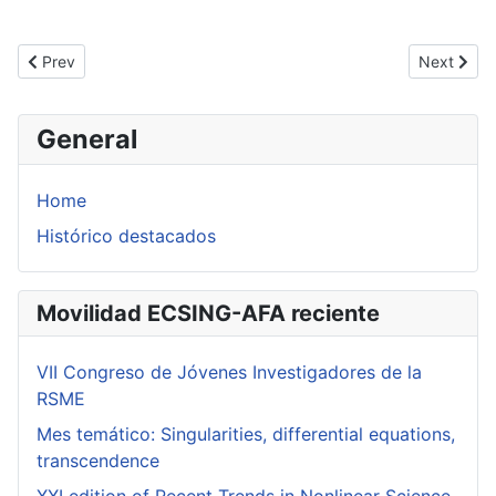
Previous article: Seminario Mickael Matusinski
Next artic
Prev
Next
General
Home
Histórico destacados
Movilidad ECSING-AFA reciente
VII Congreso de Jóvenes Investigadores de la
RSME
Mes temático: Singularities, differential equations,
transcendence