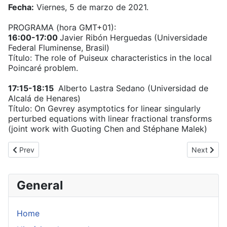
Fecha:
Viernes, 5 de marzo de 2021.
PROGRAMA (hora GMT+01):
16:00-17:00
Javier Ribón Herguedas (Universidade
Federal Fluminense, Brasil)
Título: The role of Puiseux characteristics in the local
Poincaré problem.
17:15-18:15
Alberto Lastra Sedano (Universidad de
Alcalá de Henares)
Título: On Gevrey asymptotics for linear singularly
perturbed equations with linear fractional transforms
(joint work with Guoting Chen and Stéphane Malek)
Previous article: SIM 113
Next artic
Prev
Next
General
Home