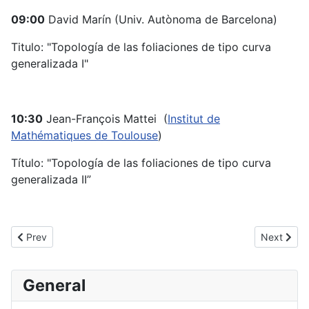
09:00
David Marín (Univ. Autònoma de Barcelona)
Titulo: "Topología de las foliaciones de tipo curva
generalizada I"
10:30
Jean-François Mattei (
Institut de
Mathématiques de Toulouse
)
Título: "Topología de las foliaciones de tipo curva
generalizada II”
Previous article: SIM 92
Next artic
Prev
Next
General