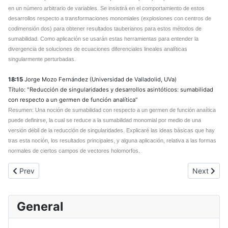
en un número arbitrario de variables. Se insistirá en el comportamiento de estos
desarrollos respecto a transformaciones monomiales (explosiones con centros de
codimensión dos) para obtener resultados tauberianos para estos métodos de
sumabilidad. Como aplicación se usarán estas herramientas para entender la
divergencia de soluciones de ecuaciones diferenciales lineales analíticas
singularmente perturbadas.
18:15
Jorge Mozo Fernández (Universidad de Valladolid, UVa)
Título: "Reducción de singularidades y desarrollos asintóticos: sumabilidad
con respecto a un germen de función analítica”
Resumen: Una noción de sumabilidad con respecto a un germen de función anaítica
puede definirse, la cual se reduce a la sumabilidad monomial por medio de una
versión débil de la reducción de singularidades. Explicaré las ideas básicas que hay
tras esta noción, los resultados principales, y alguna aplicación, relativa a las formas
normales de ciertos campos de vectores holomorfos.
Previous article: SIM 94
Next artic
Prev
Next
General