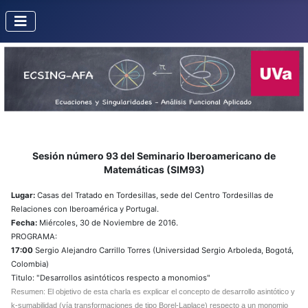
Sesión número 93 del Seminario Iberoamericano de
Matemáticas (SIM93)
Lugar:
Casas del Tratado en Tordesillas, sede del Centro Tordesillas de
Relaciones con Iberoamérica y Portugal.
Fecha:
Miércoles, 30 de Noviembre de 2016.
PROGRAMA:
17:00
Sergio Alejandro Carrillo Torres (Universidad Sergio Arboleda, Bogotá,
Colombia)
Titulo: "Desarrollos asintóticos respecto a monomios"
Resumen: El objetivo de esta charla es explicar el concepto de desarrollo asintótico y
k-sumabilidad (vía transformaciones de tipo Borel-Laplace) respecto a un monomio