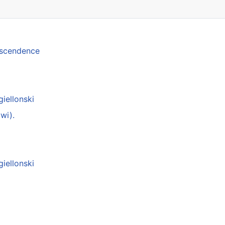
anscendence
giellonski
wi).
giellonski