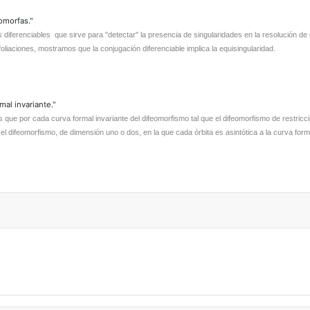
omorfas."
ferenciables que sirve para "detectar" la presencia de singularidades en la resolución de un
oliaciones, mostramos que la conjugación diferenciable implica la equisingularidad.
al invariante."
e por cada curva formal invariante del difeomorfismo tal que el difeomorfismo de restricción
el difeomorfismo, de dimensión uno o dos, en la que cada órbita es asintótica a la curva for