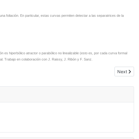
a foliación. En particular, estas curvas permiten detectar a las separatrices de la
 es hiperbólico atractor o parabólico no linealizable (esto es, por cada curva formal
mal. Trabajo en colaboración con J. Raissy, J. Ribón y F. Sanz.
Next artic
Next