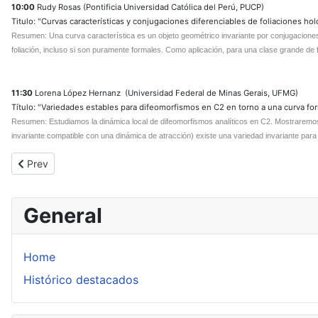
10:00
Rudy Rosas (Pontificia Universidad Católica del Perú, PUCP)
Titulo: "Curvas características y conjugaciones diferenciables de foliaciones hol
Resumen: Una curva característica es un objeto geométrico invariante por conjugaciones di
foliación, incluso si son puramente formales. Como aplicación, para una clase grande de f
11:30
Lorena López Hernanz (Universidad Federal de Minas Gerais, UFMG)
Título: "Variedades estables para difeomorfismos en C2 en torno a una curva form
Resumen: Estudiamos la dinámica local de difeomorfismos analíticos en C2. Mostraremos qu
invariante compatible con una dinámica de atracción) existe una variedad invariante para 
Previous article: SIM 96
Prev
General
Home
Histórico destacados