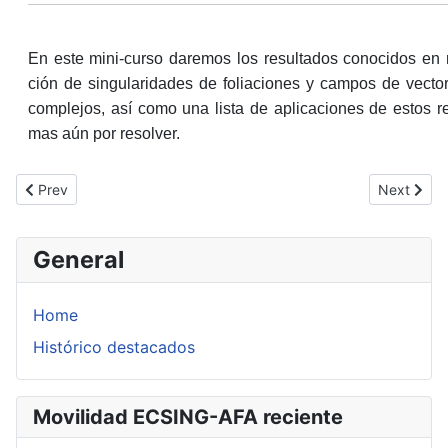
En este mini-curso daremos los resultados conocidos en r
ción de singularidades de foliaciones y campos de vector
complejos, así como una lista de aplicaciones de estos r
mas aún por resolver.
Previous article: SAG II: Singularities, holomorphic foliations, a
Next artic
Prev
Next
General
Home
Histórico destacados
Movilidad ECSING-AFA reciente