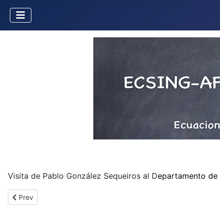
Visita de Pablo González Sequeiros al D
epartamento de
Previous article: Misión de F. Alcalde a Rennes
Prev