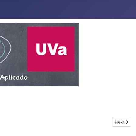
Next articl
Next