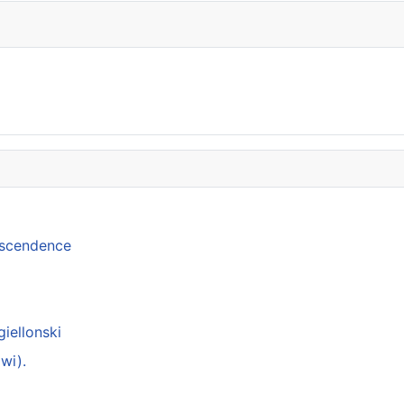
anscendence
giellonski
wi).