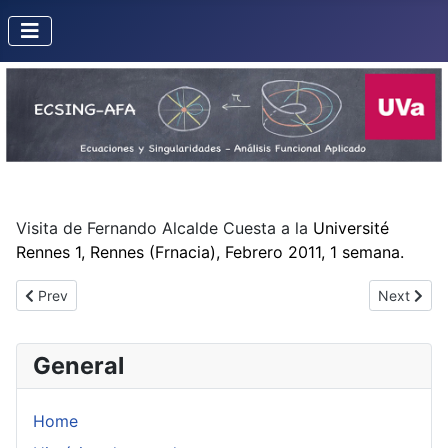
Visita de Fernando Alcalde Cuesta a la
Université
Rennes 1, Rennes (Frnacia), Febrero 2011, 1 semana.
Previous article: Misión de J.I. Royo a Artois
Next artic
Prev
Next
General
Home