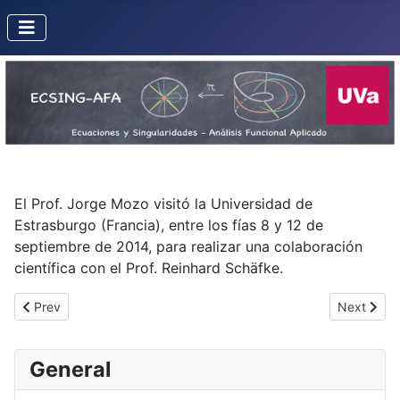
El Prof. Jorge Mozo visitó la Universidad de
Estrasburgo (Francia), entre los fías 8 y 12 de
septiembre de 2014, para realizar una colaboración
científica con el Prof. Reinhard Schäfke.
Previous article: Misión de Pedro Fortuny a la Universidad de Vall
Next artic
Prev
Next
General