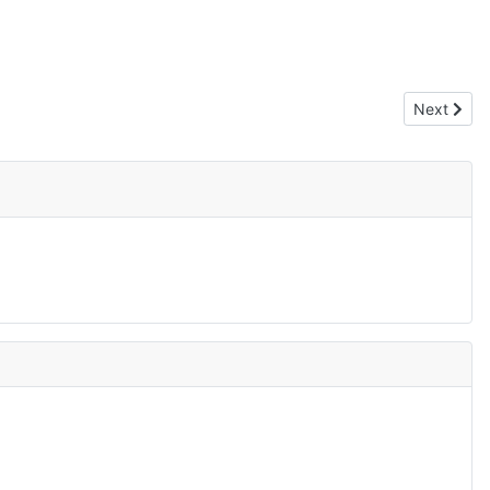
Next artic
Next