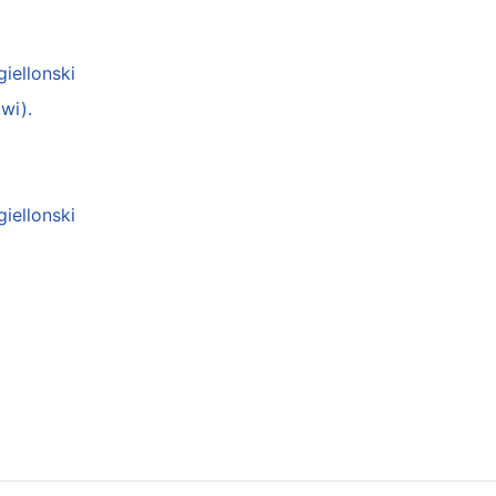
giellonski
wi).
giellonski