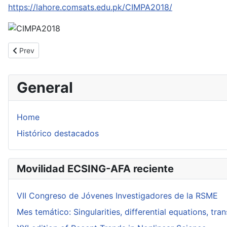
https://lahore.comsats.edu.pk/CIMPA2018/
Previous article: Viaje de Sergio Carrillo a Valladolid
Prev
General
Home
Histórico destacados
Movilidad ECSING-AFA reciente
VII Congreso de Jóvenes Investigadores de la RSME
Mes temático: Singularities, differential equations, tr