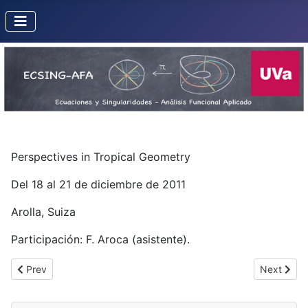
Perspectives in Tropical Geometry
Del 18 al 21 de diciembre de 2011
Arolla, Suiza
Participación: F. Aroca (asistente).
Previous article: Recent Trends in Nonlinear Science 2012 (Pampl
Next arti
Prev
Next