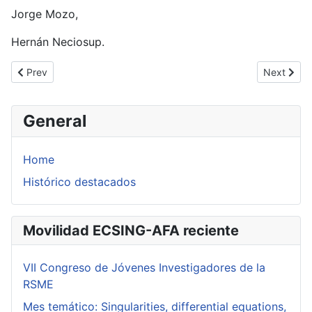
Jorge Mozo,
Hernán Neciosup.
Previous article: FELIM 2012 (Limoges. 2 participantes)
Next articl
Prev
Next
General
Home
Histórico destacados
Movilidad ECSING-AFA reciente
VII Congreso de Jóvenes Investigadores de la
RSME
Mes temático: Singularities, differential equations,