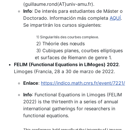
(guillaume.rond(AT)univ-amu.fr).
Info
: De interés para estudiantes de Máster o
Doctorado. Información más completa
AQUÍ
.
Se impartirán los cursos siguientes:
1) Singularités des courbes complexe.
2) Théorie des nœuds
3) Cubiques planes, courbes elliptiques
et surfaces de Riemann de genre 1.
FELIM (Functional Equations in LIMoges) 2022
.
Limoges (Francia, 28 a 30 de marzo de 2022.
Enlace
:
https://indico.math.cnrs.fr/event/7221/
Info
: Functional Equations in Limoges (FELIM
2022) is the thirteenth in a series of annual
international gatherings for researchers in
functional equations.
This conference, held annually at the University of Limoges