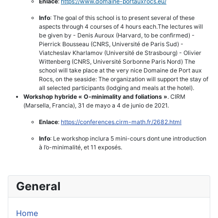
Enlace
:
https://www.domaine-
portauxrocs.eu/
Info
: The goal of this school is to present several of these
aspects through 4 courses of 4 hours each.The lectures will
be given by - Denis Auroux (Harvard, to be confirmed) -
Pierrick Bousseau (CNRS, Université de Paris Sud) -
Viatcheslav Kharlamov (Université de Strasbourg) - Olivier
Wittenberg (CNRS, Université Sorbonne Paris Nord) The
school will take place at the very nice Domaine de Port aux
Rocs, on the seaside: The organization will support the stay of
all selected participants (lodging and meals at the hotel).
Workshop hybride « O-minimality and foliations »
. CIRM
(Marsella, Francia), 31 de mayo a 4 de junio de 2021.
Enlace
:
https://conferences.cirm-math.
fr/2682.html
Info
: Le workshop inclura 5 mini-cours dont une introduction
à l’o-minimalité, et 11 exposés.
General
Home