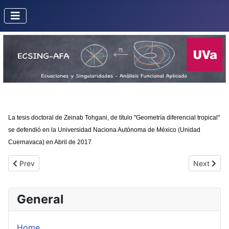
La tesis doctoral de Zeinab Tohgani, de título "Geometría diferencial tropical"
se defendió en la Universidad Naciona Autónoma de México (Unidad
Cuernavaca) en Abril de 2017
Previous article: Félix Álvaro Carnicero Martín
Next articl
Prev
Next
General
Home