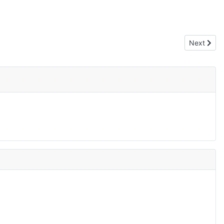
Next artic
Next