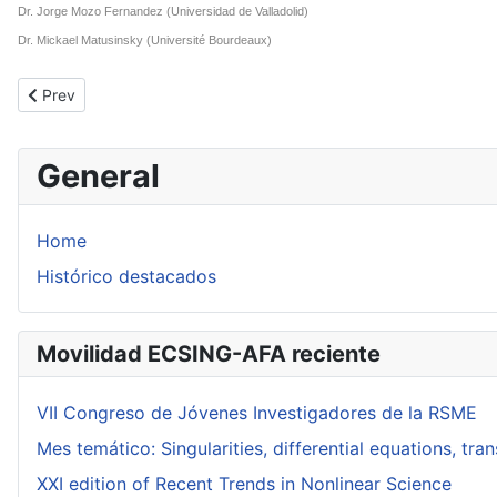
Dr. Jorge Mozo Fernandez (Universidad de Valladolid)
Dr. Mickael Matusinsky (Université Bourdeaux)
Previous article: Victor Saavedra Calderón
Prev
General
Home
Histórico destacados
Movilidad ECSING-AFA reciente
VII Congreso de Jóvenes Investigadores de la RSME
Mes temático: Singularities, differential equations, tr
XXI edition of Recent Trends in Nonlinear Science