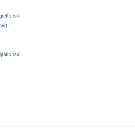
giellonski
wi).
giellonski