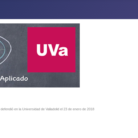
defendió en la Universidad de Valladolid el 23 de enero de 2018