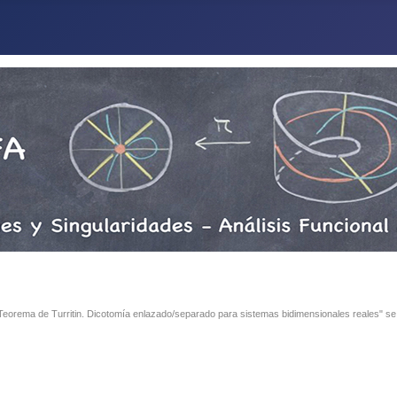
. Teorema de Turritin. Dicotomía enlazado/separado para sistemas bidimensionales reales" se 