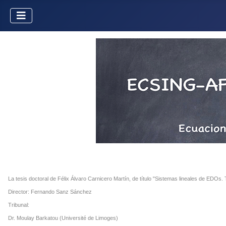
La tesis doctoral de Félix Álvaro Carnicero Martín, de título "Sistemas lineales de EDOs
Director: Fernando Sanz Sánchez
Tribunal:
Dr. Moulay Barkatou (Université de Limoges)