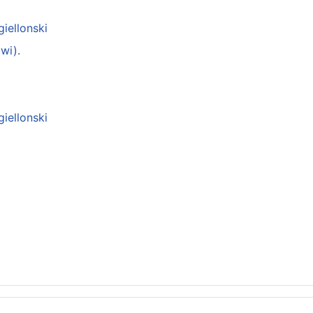
giellonski
wi).
giellonski