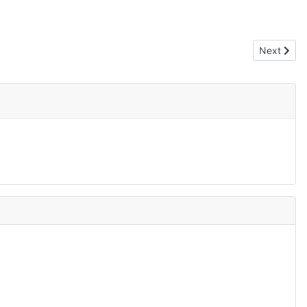
Next articl
Next