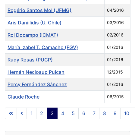
Rogério Santos Mol (UFMG)
04/2016
Aris Daniilidis (U. Chile)
03/2016
Roi Docampo (ICMAT)
02/2016
María Izabel T. Camacho (FGV)
01/2016
Rudy Rosas (PUCP)
01/2016
Hernán Neciosup Puican
12/2015
Percy Fernández Sánchez
01/2016
Claude Roche
06/2015
Articles
1
2
3
4
5
6
7
8
9
10
Page 3 of 11