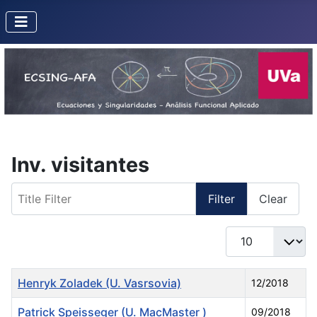
Inv. visitantes
Title Filter
Filter
Clear
Display #
Title
Created Date
Henryk Zoladek (U. Vasrsovia)
12/2018
Patrick Speisseger (U. MacMaster )
09/2018