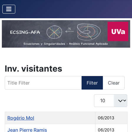
Inv. visitantes
Title Filter
Filter
Clear
Display #
Title
Created Date
Rogério Mol
06/2013
Jean Pierre Ramis
06/2013