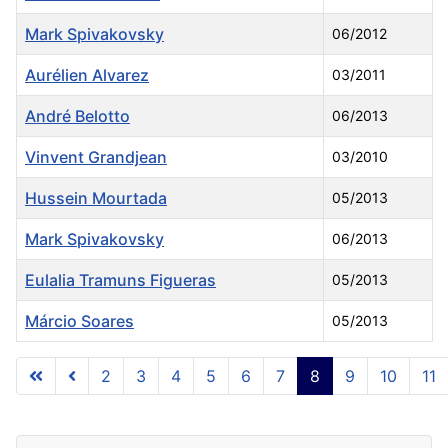
Mark Spivakovsky
06/2012
Aurélien Alvarez
03/2011
André Belotto
06/2013
Vinvent Grandjean
03/2010
Hussein Mourtada
05/2013
Mark Spivakovsky
06/2013
Eulalia Tramuns Figueras
05/2013
Márcio Soares
05/2013
Articles
2
3
4
5
6
7
8
9
10
11
Page 8 of 11