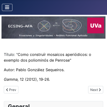
Título: "
Como construír mosaicos aperiódicos: o
exemplo dos poliominós de Penrose"
Autor: Pablo González Sequeiros.
Gamma,
12 (2012), 19-26.
Previous article: Cómo construir moaicos aperiódicos
Next artic
Prev
Next
General