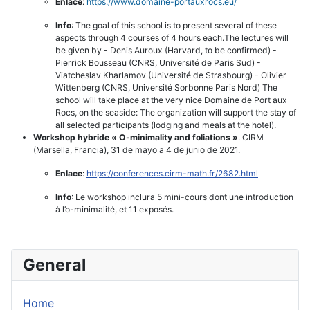
Enlace
:
https://www.domaine-
portauxrocs.eu/
Info
: The goal of this school is to present several of these
aspects through 4 courses of 4 hours each.The lectures will
be given by - Denis Auroux (Harvard, to be confirmed) -
Pierrick Bousseau (CNRS, Université de Paris Sud) -
Viatcheslav Kharlamov (Université de Strasbourg) - Olivier
Wittenberg (CNRS, Université Sorbonne Paris Nord) The
school will take place at the very nice Domaine de Port aux
Rocs, on the seaside: The organization will support the stay of
all selected participants (lodging and meals at the hotel).
Workshop hybride « O-minimality and foliations »
. CIRM
(Marsella, Francia), 31 de mayo a 4 de junio de 2021.
Enlace
:
https://conferences.cirm-math.
fr/2682.html
Info
: Le workshop inclura 5 mini-cours dont une introduction
à l’o-minimalité, et 11 exposés.
General
Home