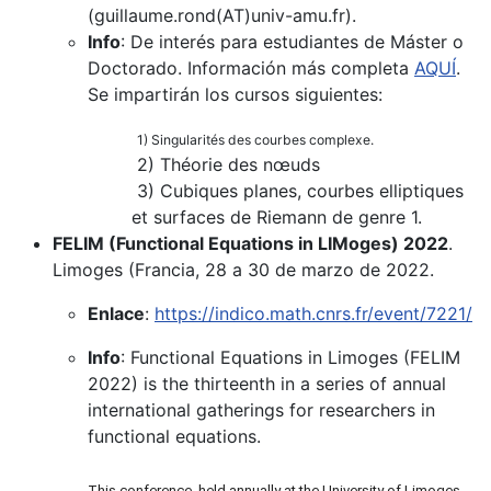
(guillaume.rond(AT)univ-amu.fr).
Info
: De interés para estudiantes de Máster o
Doctorado. Información más completa
AQUÍ
.
Se impartirán los cursos siguientes:
1) Singularités des courbes complexe.
2) Théorie des nœuds
3) Cubiques planes, courbes elliptiques
et surfaces de Riemann de genre 1.
FELIM (Functional Equations in LIMoges) 2022
.
Limoges (Francia, 28 a 30 de marzo de 2022.
Enlace
:
https://indico.math.cnrs.fr/event/7221/
Info
: Functional Equations in Limoges (FELIM
2022) is the thirteenth in a series of annual
international gatherings for researchers in
functional equations.
This conference, held annually at the University of Limoges