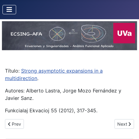
Título:
Strong asymptotic expansions in a
multidirection
.
Autores: Alberto Lastra, Jorge Mozo Fernández y
Javier Sanz.
Funkcialaj Ekvacioj 55 (2012), 317-345.
Previous article: Averaging sequences
Next artic
Prev
Next