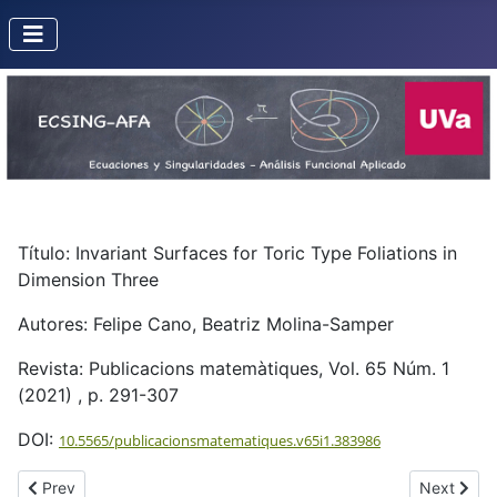
Título: Invariant Surfaces for Toric Type Foliations in
Dimension Three
Autores: Felipe Cano, Beatriz Molina-Samper
Revista: Publicacions matemàtiques, Vol. 65 Núm. 1
(2021) , p. 291-307
DOI:
10.5565/publicacionsmatematiques.v65i1.383986
Previous article: Logarithmic Models for non-dicritical Foliations
Next artic
Prev
Next