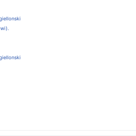
giellonski
wi).
giellonski