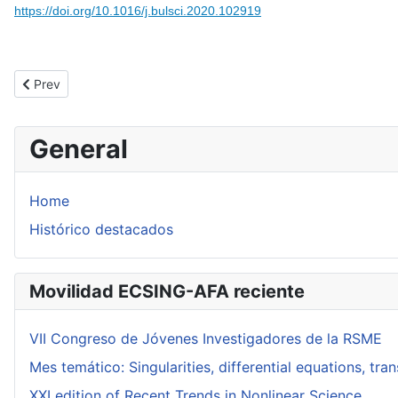
https://doi.org/10.1016/j.bulsci.2020.102919
Previous article: Parabolic curves of diffeomorphisms asymptotic
Prev
General
Home
Histórico destacados
Movilidad ECSING-AFA reciente
VII Congreso de Jóvenes Investigadores de la RSME
Mes temático: Singularities, differential equations, tr
XXI edition of Recent Trends in Nonlinear Science