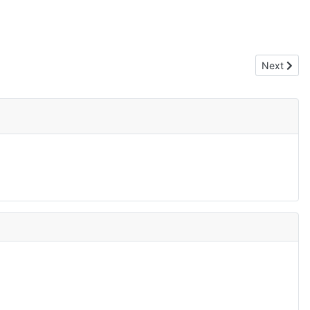
Next articl
Next