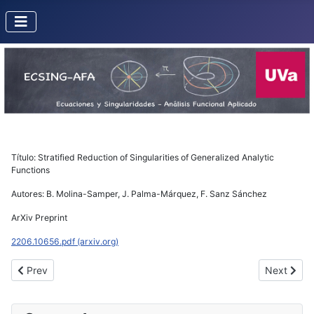
Título: Stratified Reduction of Singularities of Generalized Analytic
Functions
Autores: B. Molina-Samper, J. Palma-Márquez, F. Sanz Sánchez
ArXiv Preprint
2206.10656.pdf (arxiv.org)
Previous article: Analytic semiroots for plane branches and singul
Next articl
Prev
Next