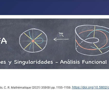
https://doi.org/10.5802
fields. C. R. Mathématique (2021) 359(9) pp. 1155-1159.
zed Analytic Functions