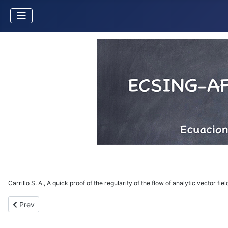
Carrillo S. A., A quick proof of the regularity of the flow of analytic vector 
Previous article: Stratified Reduction of Singularities of Generali
Prev