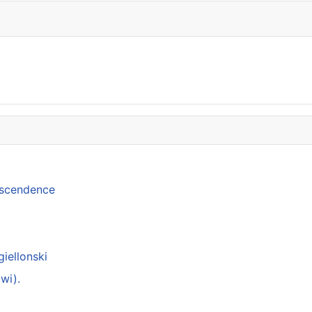
anscendence
giellonski
wi).