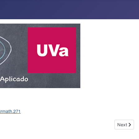
/crmath.271
Next articl
Next