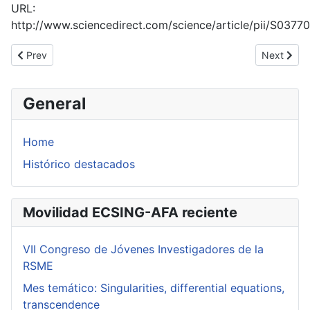
URL:
http://www.sciencedirect.com/science/article/pii/S037
Previous article: Infinitesimal Hartman-Grobman theorem in dime
Next articl
Prev
Next
General
Home
Histórico destacados
Movilidad ECSING-AFA reciente
VII Congreso de Jóvenes Investigadores de la
RSME
Mes temático: Singularities, differential equations,
transcendence