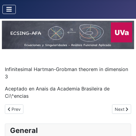
Infinitesimal Hartman-Grobman theorem in dimension
3
Aceptado en Anais da Academia Brasileira de
Ci\^encias
Previous article: Elimination of resonances in codimension one fol
Next artic
Prev
Next
General