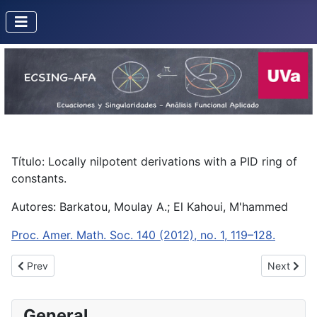
Título: Locally nilpotent derivations with a PID ring of
constants.
Autores: Barkatou, Moulay A.; El Kahoui, M'hammed
Proc. Amer. Math. Soc. 140 (2012), no. 1, 119–128.
Previous article: Formal first integrals along solutions of differenti
Next arti
Prev
Next
General