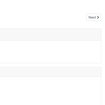
Next artic
Next