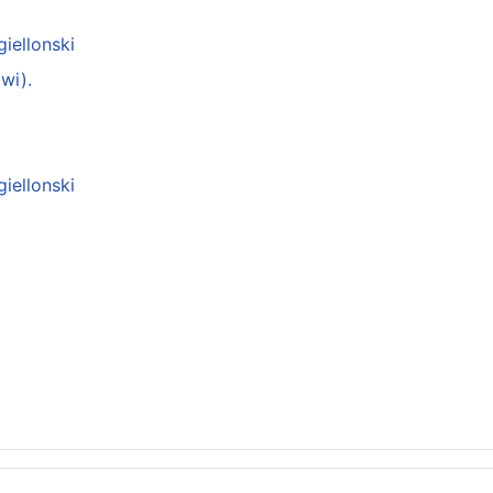
giellonski
wi).
giellonski