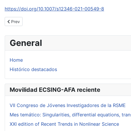
https://doi.org/10.1007/
s12346-021-00549-8
Previous article: A quick proof of the regularity of the flow of anal
Prev
General
Home
Histórico destacados
Movilidad ECSING-AFA reciente
VII Congreso de Jóvenes Investigadores de la RSME
Mes temático: Singularities, differential equations, tr
XXI edition of Recent Trends in Nonlinear Science