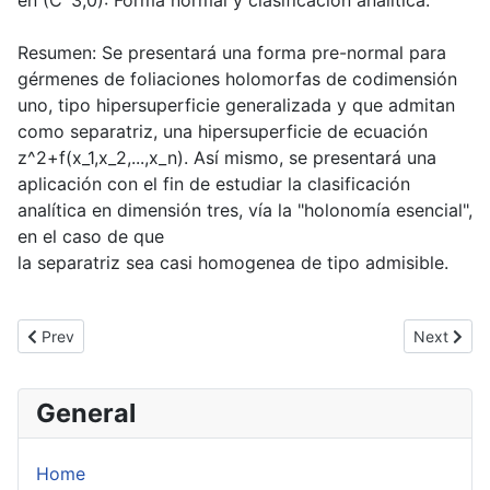
en (C^3,0): Forma normal y clasificación analítica."
Resumen: Se presentará una forma pre-normal para
gérmenes de foliaciones holomorfas de codimensión
uno, tipo hipersuperficie generalizada y que admitan
como separatriz, una hipersuperficie de ecuación
z^2+f(x_1,x_2,...,x_n). Así mismo, se presentará una
aplicación con el fin de estudiar la clasificación
analítica en dimensión tres, vía la "holonomía esencial",
en el caso de que
la separatriz sea casi homogenea de tipo admisible.
Previous article: SIM 89
Next artic
Prev
Next
General
Home