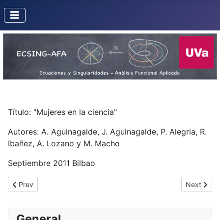
Título: "Mujeres en la ciencia"
Autores: A. Aguinagalde, J. Aguinagalde, P. Alegria, R.
Ibañez, A. Lozano y M. Macho
Septiembre 2011 Bilbao
Previous article: Begirada Matematiko Bat / Imaginary / Una Mi
Next artic
Prev
Next
General