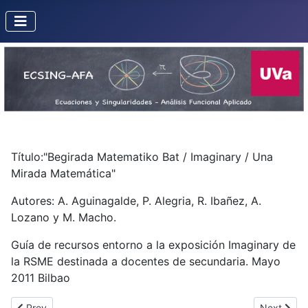
Título:"Begirada Matematiko Bat / Imaginary / Una
Mirada Matemática"
Autores: A. Aguinagalde, P. Alegria, R. Ibañez, A.
Lozano y M. Macho.
Guía de recursos entorno a la exposición Imaginary de
la RSME destinada a docentes de secundaria. Mayo
2011 Bilbao
Previous article: Euler y un balón de fútbol
Next articl
Prev
Next