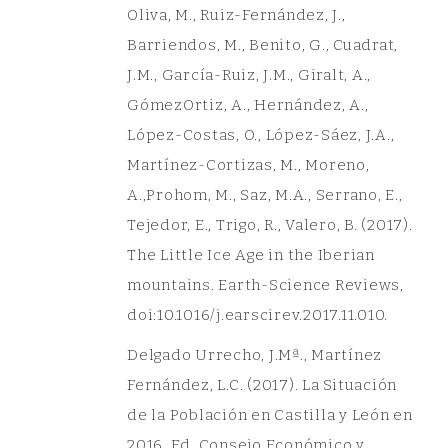
Oliva, M., Ruiz-Fernández, J.,
Barriendos, M., Benito, G., Cuadrat,
J.M., García-Ruiz, J.M., Giralt, A.,
GómezOrtiz, A., Hernández, A.,
López-Costas, O., López-Sáez, J.A.,
Martínez-Cortizas, M., Moreno,
A.,Prohom, M., Saz, M.A., Serrano, E.,
Tejedor, E., Trigo, R., Valero, B. (2017).
The Little Ice Age in the Iberian
mountains. Earth-Science Reviews,
doi:10.1016/j.earscirev.2017.11.010.
Delgado Urrecho, J.Mª., Martínez
Fernández, L.C. (2017). La Situación
de la Población en Castilla y León en
2016. Ed. Consejo Económico y