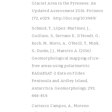
Glacier Area in the Pyrenees: An
Updated Assessment 2016. Pirineos
172, e029. http://doi.org/10.3989/
Schmid, T., López-Martínez, J.,
Guillaso, S., Serrano E., D’Hondt, O.,
Koch, M., Nieto, A., O’Neill, T., Mink,
S., Durán, J.J., Maestro A. (2016).
Geomorphological mapping of ice-
free areas using polarimetric
RADARSAT-2 data on Fildes
Peninsula and Ardley Island,
Antarctica. Geomorphology, 293,
448-459.
Carrasco Campos, A., Moreno