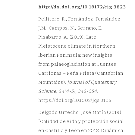
http://dx.doi.org/10.18172/cig.
3823
Pellitero, R., Fernández-Fernández,
J.M., Campos, N., Serrano, E.,
Pisabarro, A. (2019). Late
Pleistocene climate in Northern
Iberian Peninsula: new insights
from palaeoglaciation at Fuentes
Carrionas – Peña Prieta (Cantabrian
Mountains).
Journal of Quaternary
Science, 34(4-5), 342-354
.
htt
ps://doi.org/10.1002/jqs.3106.
Delgado Urrecho, José María (2019):
“Calidad de vida y protección social
en Castilla y León en 2018. Dinámica