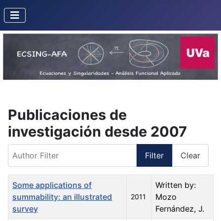
Publicaciones de
investigación desde 2007
Author Filter
Filter
Clear
Title
Created Date
Author
Some applications of
Written by:
summability: an illustrated
Mozo
2011
survey
Fernández, J.