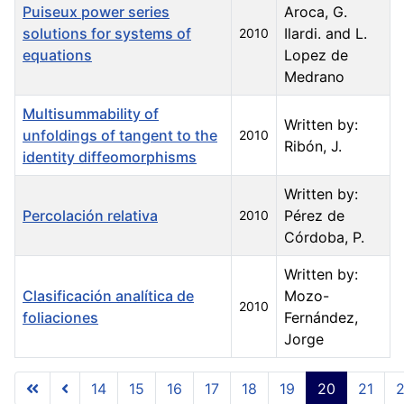
Puiseux power series
Aroca, G.
solutions for systems of
Ilardi. and L.
2010
equations
Lopez de
Medrano
Multisummability of
Written by:
unfoldings of tangent to the
2010
Ribón, J.
identity diffeomorphisms
Written by:
Percolación relativa
Pérez de
2010
Córdoba, P.
Written by:
Clasificación analítica de
Mozo-
2010
foliaciones
Fernández,
Jorge
Articles
14
15
16
17
18
19
20
21
Page 20 of 23