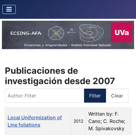
Publicaciones de
investigación desde 2007
Author Filter
Filter
Clear
Title
Created Date
Author
Written by: F.
Local Uniformization of
Cano; C. Roche;
2012
Line foliations
M. Spivakovsky