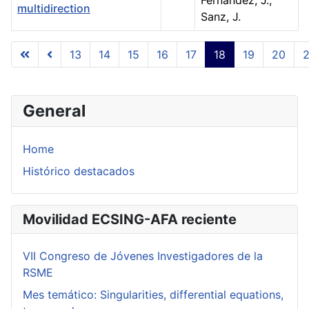
multidirection
Sanz, J.
Articles
13
14
15
16
17
18
19
20
2
Page 18 of 23
General
Home
Histórico destacados
Movilidad ECSING-AFA reciente
VII Congreso de Jóvenes Investigadores de la
RSME
Mes temático: Singularities, differential equations,