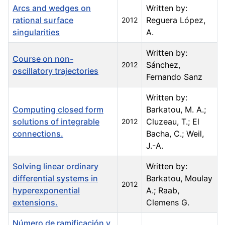
Arcs and wedges on
Written by:
rational surface
Reguera López,
2012
singularities
A.
Written by:
Course on non-
Sánchez,
2012
oscillatory trajectories
Fernando Sanz
Written by:
Computing closed form
Barkatou, M. A.;
solutions of integrable
Cluzeau, T.; El
2012
connections.
Bacha, C.; Weil,
J.-A.
Solving linear ordinary
Written by:
differential systems in
Barkatou, Moulay
2012
hyperexponential
A.; Raab,
extensions.
Clemens G.
Número de ramificación y