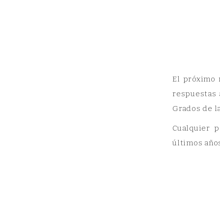
Natural y
Geografía
Aplicada
GIR-PANGEA: Patrimonio Natural y
El próximo 
Geografía Aplicada
respuestas a
Grados de la
Cualquier p
últimos años