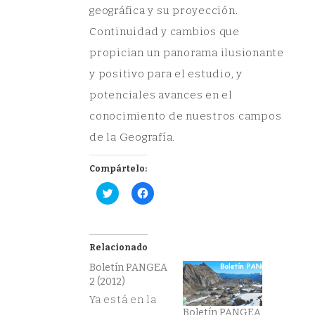
geográfica y su proyección.
Continuidad y cambios que
propician un panorama ilusionante
y positivo para el estudio, y
potenciales avances en el
conocimiento de nuestros campos
de la Geografía.
Compártelo:
Haz
Haz
clic
clic
para
para
compartir
compartir
en
en
Twitter
Facebook
(Se
(Se
Relacionado
abre
abre
en
en
Boletín PANGEA
una
una
2 (2012)
ventana
ventana
nueva)
nueva)
Ya está en la
Boletín PANGEA