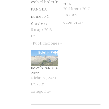
web el boletín
2016
20 febrero, 2017
PANGEA
En «Sin
número 2,
categoría»
donde se
8 mayo, 2013
resume la
En
actividad de
«Publicaciones»
nuestro grupo
durante el
año 2012.
¡Descárgatelo!
Boletín PANGEA
2022
6 febrero, 2023
En «Sin
categoría»