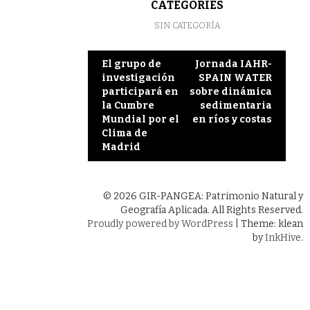
CATEGORIES
SIN CATEGORÍA
Post
El grupo de
Jornada IAHR-
investigación
SPAIN WATER
navigation
participará en
sobre dinámica
la Cumbre
sedimentaria
Mundial por el
en ríos y costas
Clima de
Madrid
© 2026 GIR-PANGEA: Patrimonio Natural y
Geografía Aplicada. All Rights Reserved.
Proudly powered by WordPress
|
Theme: klean
by
InkHive
.