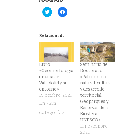
Compártelo:
Haz
Haz
clic
clic
para
para
compartir
compartir
en
en
Twitter
Facebook
(Se
(Se
Relacionado
abre
abre
en
en
una
una
ventana
ventana
nueva)
nueva)
Libro
Seminario de
«Geomorfología
Doctorado
urbana de
«Patrimonio
Valladolid y su
natural, cultural
entorno»
y desarrollo
19 octubre, 2021
territorial:
Geoparques y
En «Sin
Reservas de la
categoría»
Biosfera
UNESCO»
11 noviembre,
2021