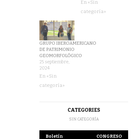
En «Sin
categoría»
GRUPO IBEROAMERICANO
DE PATRIMONIO
GEOMORFOLÓGICO
25 septiembre,
2024
En «Sin
categoría»
CATEGORIES
SIN CATEGORÍA
Boletín
CONGRESO