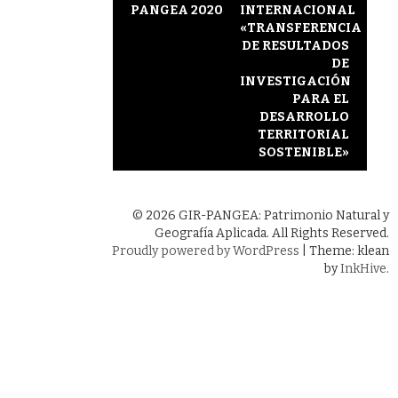
Post
PANGEA 2020
INTERNACIONAL
navigation
«TRANSFERENCIA
DE RESULTADOS
DE
INVESTIGACIÓN
PARA EL
DESARROLLO
TERRITORIAL
SOSTENIBLE»
© 2026 GIR-PANGEA: Patrimonio Natural y
Geografía Aplicada. All Rights Reserved.
Proudly powered by WordPress
|
Theme: klean
by
InkHive
.