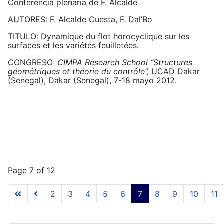
Conferencia plenaria de F. Alcalde
AUTORES: F. Alcalde Cuesta, F. Dal’Bo
TITULO: Dynamique du flot horocyclique sur les
surfaces et les variétés feuilletées.
CONGRESO:
CIMPA Research School “Structures
géométriques et théorie du contrôle”,
UCAD Dakar
(Senegal), Dakar (Senegal), 7-18 mayo 2012.
Page 7 of 12
2
3
4
5
6
7
8
9
10
11