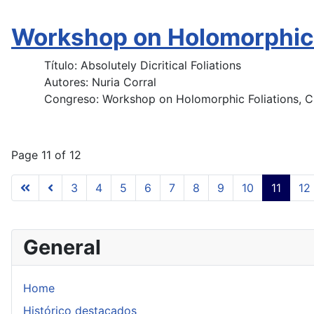
Workshop on Holomorphic 
Título: Absolutely Dicritical Foliations
Autores: Nuria Corral
Congreso: Workshop on Holomorphic Foliations, C
Page 11 of 12
3
4
5
6
7
8
9
10
11
12
General
Home
Histórico destacados