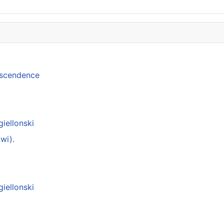
anscendence
giellonski
wi).
giellonski