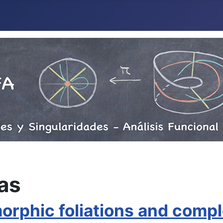
as
omorphic foliations and com