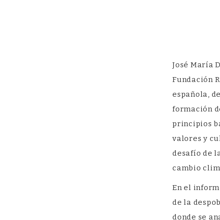
Natural y
Geografía
Aplicada
José María 
Fundación R
GIR-PANGEA: Patrimonio Natural y
Geografía Aplicada
española, de
formación de
principios b
valores y cu
desafío de l
cambio clim
En el inform
de la despob
donde se an