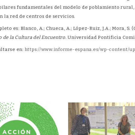
pilares fundamentales del modelo de poblamiento rural, e
 la red de centros de servicios.
leto es: Blanco, A.; Chueca, A.; López-Ruiz, J.A.; Mora, S. 
o de la Cultura del Encuentro
. Universidad Pontificia Com
ltarse en:
https://www.informe-espana.es/wp-content/up
artir
book
ana
a)