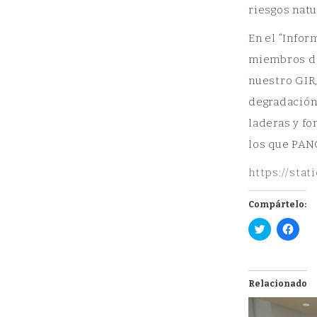
riesgos natu
En el “Infor
miembros de 
nuestro GIR,
degradación
laderas y fo
los que PAN
https://stat
Compártelo:
Haz
Haz
clic
clic
para
para
compartir
comp
en
en
Twitter
Face
(Se
(Se
Relacionado
abre
abre
en
en
una
una