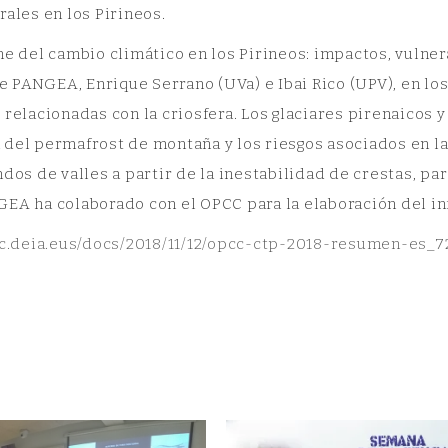
rales en los Pirineos.
me del cambio climático en los Pirineos: impactos, vulne
PANGEA, Enrique Serrano (UVa) e Ibai Rico (UPV), en los 
 relacionadas con la criosfera. Los glaciares pirenaicos 
 del permafrost de montaña y los riesgos asociados en l
ndos de valles a partir de la inestabilidad de crestas, pa
GEA ha colaborado con el OPCC para la elaboración del in
ic.deia.eus/docs/
2018/11/12/opcc-ctp-2018-
resumen-es_7
artir
book