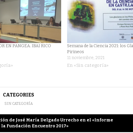
ana
a)
R EN PANGEA. IBAI RICO
Semana de la Ciencia 2021: los Gl
Pirineos
11 noviembre, 2021
goría»
En «Sin categoría»
CATEGORIES
SIN CATEGORÍA
ción de José María Delgado Urrecho en el «Informe
 la Fundación Encuentro 2017»