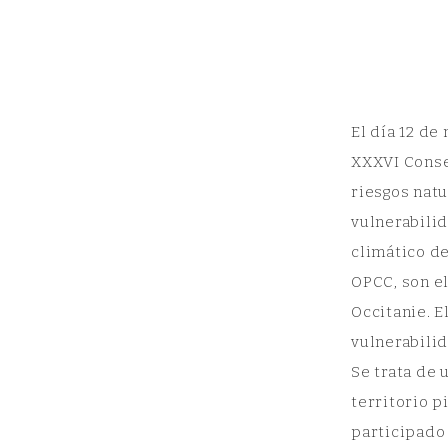
Patrimonio
Natural y
Geografía
Aplicada
El día 12 de
XXXVI Conse
GIR-PANGEA: Patrimonio Natural y
riesgos natu
Geografía Aplicada
vulnerabilid
climático de
OPCC, son el
Occitanie. E
vulnerabilid
Se trata de 
territorio p
participado 