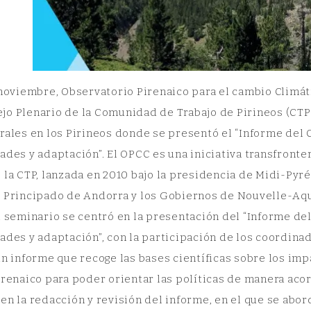
 noviembre, Observatorio Pirenaico para el cambio Climát
jo Plenario de la Comunidad de Trabajo de Pirineos (CTP
rales en los Pirineos donde se presentó el “Informe del 
ades y adaptación”. El OPCC es una iniciativa transfront
 la CTP, lanzada en 2010 bajo la presidencia de Midi-Pyré
 Principado de Andorra y los Gobiernos de Nouvelle-Aqui
l seminario se centró en la presentación del “Informe de
ades y adaptación”, con la participación de los coordina
un informe que recoge las bases científicas sobre los im
irenaico para poder orientar las políticas de manera aco
en la redacción y revisión del informe, en el que se abor