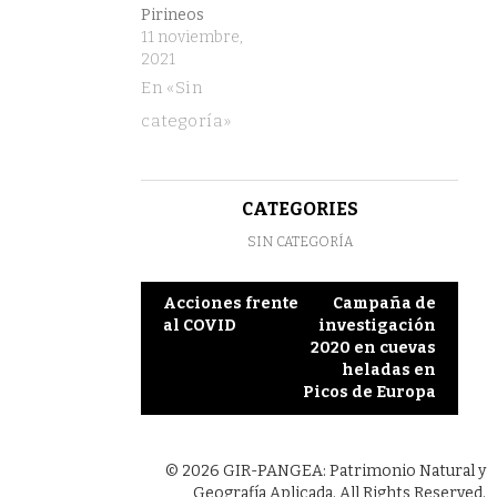
Pirineos
11 noviembre,
2021
En «Sin
categoría»
CATEGORIES
SIN CATEGORÍA
Post
Acciones frente
Campaña de
al COVID
investigación
navigation
2020 en cuevas
heladas en
Picos de Europa
© 2026 GIR-PANGEA: Patrimonio Natural y
Geografía Aplicada. All Rights Reserved.