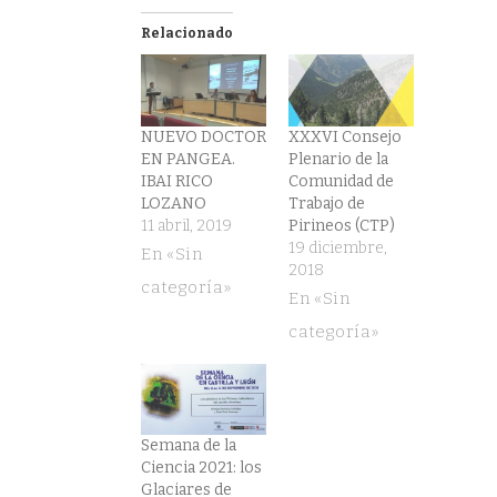
en
en
Twitter
Facebook
(Se
(Se
Relacionado
abre
abre
en
en
una
una
ventana
ventana
nueva)
nueva)
NUEVO DOCTOR
XXXVI Consejo
EN PANGEA.
Plenario de la
IBAI RICO
Comunidad de
LOZANO
Trabajo de
11 abril, 2019
Pirineos (CTP)
19 diciembre,
En «Sin
2018
categoría»
En «Sin
categoría»
Semana de la
Ciencia 2021: los
Glaciares de