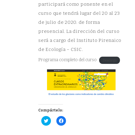
participará como ponente en el
curso que tendrá lugar del 20 al 23
de julio de 2020. de forma
presencial. La dirección del curso
será a cargo del Instituto Pirenaico
de Ecología – CSIC.
Programa completo del curso
Descarga
Compártelo:
Haz
Haz
clic
clic
para
para
compartir
compartir